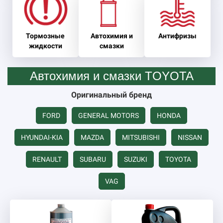
Тормозные
Автохимия и
Антифризы
жидкости
смазки
Автохимия и смазки TOYOTA
Оригинальный бренд
FORD
GENERAL MOTORS
HONDA
HYUNDAI-KIA
MAZDA
MITSUBISHI
NISSAN
RENAULT
SUBARU
SUZUKI
TOYOTA
VAG