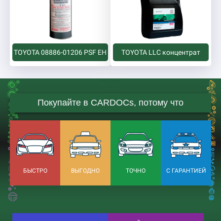
TOYOTA 08886-01206 PSF EH
TOYOTA LLC концентрат
Покупайте в CARDOCs, потому что
БЫСТРО
ВЫГОДНО
ТОЧНО
С ГАРАНТИЕЙ