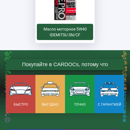
Масло моторное 5W40
IDEMITSU SN/CF
Покупайте в CARDOCs, потому что
БЫСТРО
ВЫГОДНО
ТОЧНО
С ГАРАНТИЕЙ