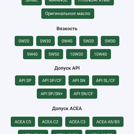
Sintec
MANNOL
HYUNDAI XTeer
Оригинальное масло
Вязкость
0W20
0W30
0W40
5W20
5W30
5W40
5W50
10W30
10W40
Допуск API
API SP
API SP/CF
API SN
API SL/CF
API SP/SN+
API SN/CF
Допуск ACEA
ACEA C5
ACEA C2
ACEA C3
ACEA A5/B5