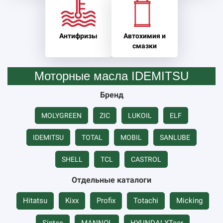
Антифризы
Автохимия и
смазки
Моторные масла IDEMITSU
Бренд
MOLYGREEN
ZIC
LUKOIL
ELF
IDEMITSU
TOTAL
MOBIL
SANLUBE
SHELL
TCL
CASTROL
Отдельные каталоги
Hitatsu
Kixx
Profix
Totachi
Micking