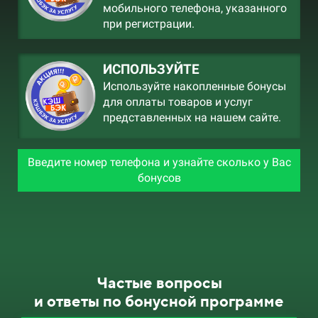
мобильного телефона, указанного
при регистрации.
ИСПОЛЬЗУЙТЕ
Используйте накопленные бонусы
для оплаты товаров и услуг
представленных на нашем сайте.
Введите номер телефона и узнайте сколько у Вас
бонусов
Частые вопросы
и ответы по бонусной программе