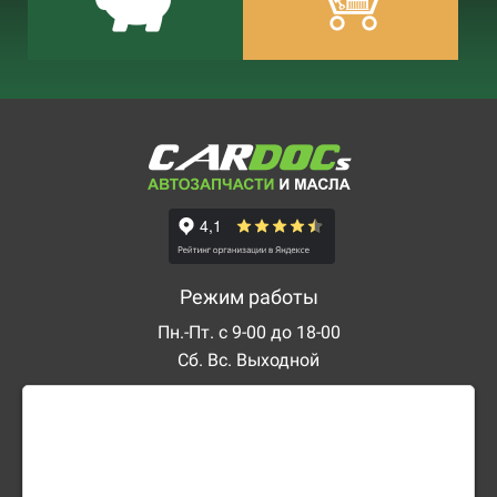
Режим работы
Пн.-Пт. с 9-00 до 18-00
Сб. Вс. Выходной