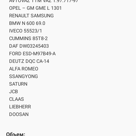
AVTOVAZ TTM VAZ 1.97.717-97
OPEL – GM GME L 1301
RENAULT SAMSUNG
BMW N 600 69.0
IVECO 55523/1
CUMMINS 85T8-2
DAF DW03245403
FORD ESD-M97B49-A
DEUTZ DQC CA-14
ALFA ROMEO
SSANGYONG
SATURN
JCB
CLAAS
LIEBHERR
DOOSAN
Объем: