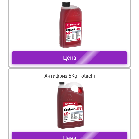
Цена
Антифриз 5Kg Totachi
Цена