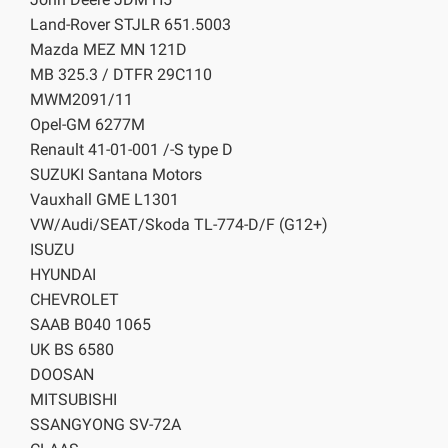
Land-Rover STJLR 651.5003
Mazda MEZ MN 121D
MB 325.3 / DTFR 29С110
MWM2091/11
Opel-GM 6277M
Renault 41-01-001 /-S type D
SUZUKI Santana Motors
Vauxhall GME L1301
VW/Audi/SEAT/Skoda TL-774-D/F (G12+)
ISUZU
HYUNDAI
CHEVROLET
SAAB B040 1065
UK BS 6580
DOOSAN
MITSUBISHI
SSANGYONG SV-72A