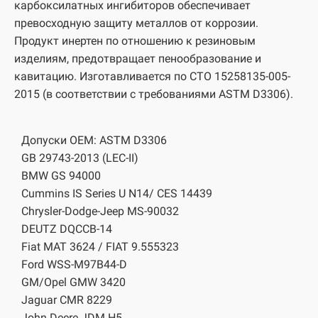
карбоксилатных ингибиторов обеспечивает
превосходную защиту металлов от коррозии.
Продукт инертен по отношению к резиновым
изделиям, предотвращает пенообразование и
кавитацию. Изготавливается по СТО 15258135-005-
2015 (в соответствии с требованиями ASTM D3306).
Допуски OEM: ASTM D3306
GB 29743-2013 (LEC-II)
BMW GS 94000
Cummins IS Series U N14/ CES 14439
Chrysler-Dodge-Jeep MS-90032
DEUTZ DQCCB-14
Fiat MAT 3624 / FIAT 9.555323
Ford WSS-M97B44-D
GM/Opel GMW 3420
Jaguar CMR 8229
John Deere JDM H5