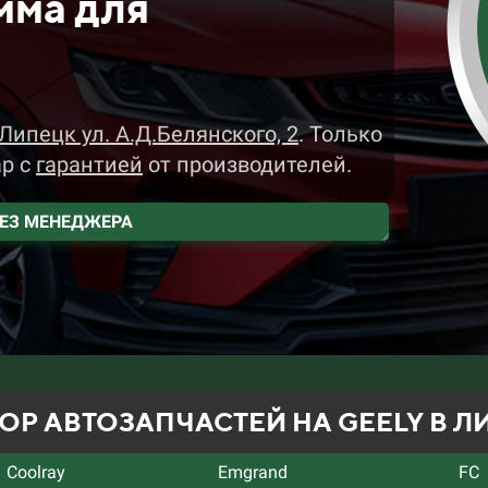
мма для
 Липецк ул. А.Д.Белянского, 2
.
Только
ар
с
гарантией
от производителей.
РЕЗ МЕНЕДЖЕРА
ОР АВТОЗАПЧАСТЕЙ НА GEELY В Л
Coolray
Emgrand
FC