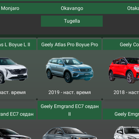
Monjaro
Okavango
Otak
Tugella
as L Boyue L II
Geely Atlas Pro Boyue Pro
Geely Co
наст. время
2019 - наст. время
2018 - нас
Geely Emgrand EC7 седан
rand EC7 седан
II
Geely Emg