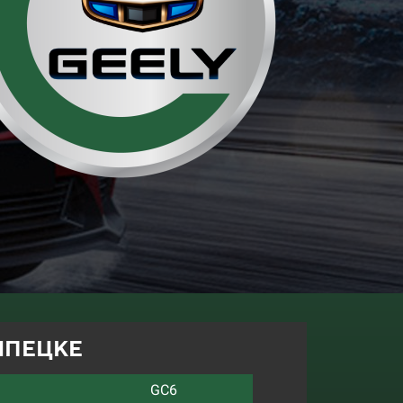
ИПЕЦКЕ
GC6