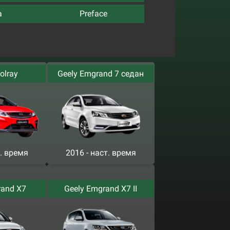
a
Preface
olray
Geely Emgrand 7 седан
т. время
2016 - наст. время
rand X7
Geely Emgrand X7 II