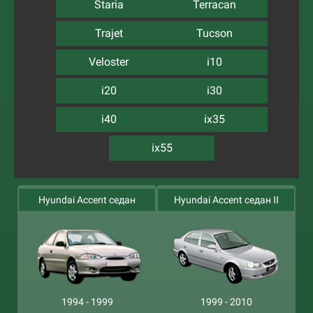
Staria
Terracan
Trajet
Tucson
Veloster
i10
i20
i30
i40
ix35
ix55
Hyundai Accent седан
Hyundai Accent седан II
1994 - 1999
1999 - 2010