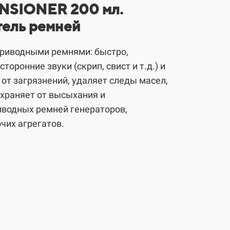
TENSIONER 200 мл.
тель ремней
а приводными ремнями: быстро,
оронние звуки (скрип, свист и т.д.) и
от загрязнений, удаляет следы масел,
охраняет от высыхания и
иводных ремней генераторов,
чих агрегатов.