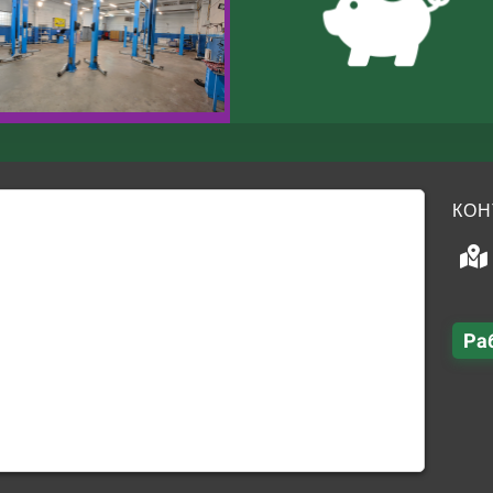
КОН
Ра