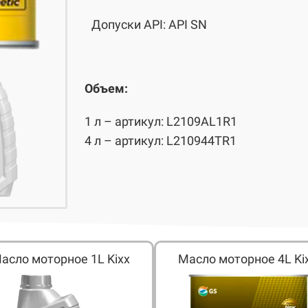
Допуски API: API SN
Объем:
1 л – артикул: L2109AL1R1
4 л – артикул: L210944TR1
асло моторное 1L Kixx
Масло моторное 4L Ki