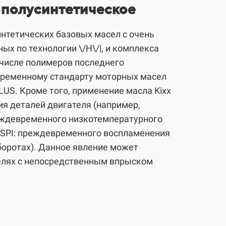
40 полусинтетическое
нтетических базовых масел с очень
х по технологии \/Н\/|, и комплекса
числе полимеров последнего
временному стандарту моторных масел
LUS. Кроме того, применение масла Kixx
я деталей двигателя (например,
еждевременного низкотемпературного
LSPI: преждевременного воспламенения
боротах). Данное явление может
елях с непосредственным впрыском