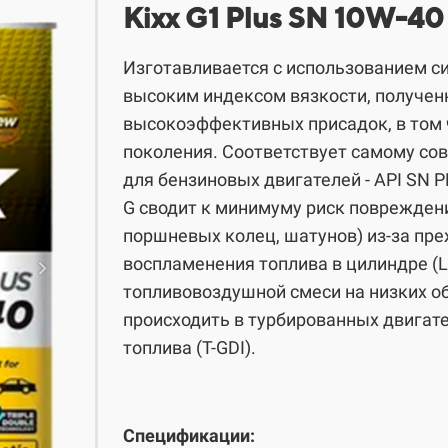
​​​​Kixx G1 Plus SN 10W-
Изготавливается с использованием си
высоким индексом вязкости, полученны
высокоэффективных присадок, в том 
поколения. Соответствует самому со
для бензиновых двигателей - API SN P
G сводит к минимуму риск повреждени
поршневых колец, шатунов) из-за пр
воспламенения топлива в цилиндре (
топливовоздушной смеси на низких о
происходить в турбированных двигат
топлива (T-GDI).
Спецификации: