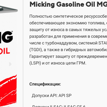
​​​​Micking Gasoline Oil 
Полностью синтетическое ресурсосб
обеспечивающее экономию топлива, 
защиту от износа в самых тяжелых ус
разработан для применения в соврем
числе с турбонаддувом, системой ST
(TGDI), а также в гибридных автомобил
Гарантирует защиту от преждевремен
(LSPI) и от износа цепи ГРМ.
Спецификации:
Допуски API: API SP
Допуски ILSAC: ILSAC GF-6