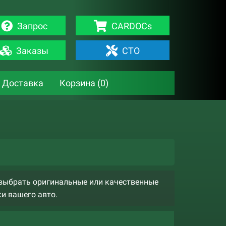
Запрос
CARDOCs
Заказы
СТО
Доставка
Корзина (
0
)
выбрать оригинальные или качественные
ки вашего авто.