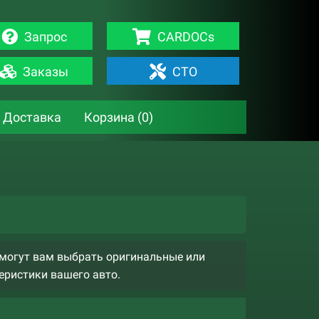
Запрос
CARDOCs
Заказы
СТО
Доставка
Корзина (
0
)
омогут вам выбрать оригинальные или
еристики вашего авто.