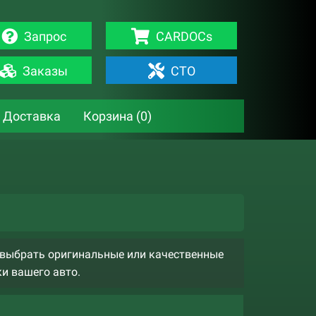
Запрос
CARDOCs
Заказы
СТО
Доставка
Корзина (
0
)
м выбрать оригинальные или качественные
ки вашего авто.