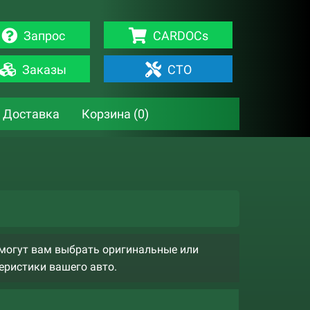
Запрос
CARDOCs
Заказы
СТО
Доставка
Корзина (
0
)
могут вам выбрать оригинальные или
еристики вашего авто.