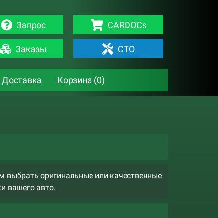
Запрос
CARDOCs
Заказы
СТО
Доставка
Корзина (
0
)
ам выбрать оригинальные или качественные
ки вашего авто.