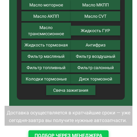
Масло моторное
Масло МКПП
Масло АКПП
Масло CVT
Масло
Жидкость ГУР
трансмиссионное
Жидкость тормозная
Антифриз
Фильтр масляный
Фильтр воздушный
Фильтр топливный
Фильтр салонный
Колодки тормозные
Диск тормозной
Свеча зажигания
Доставка осуществляется в кратчайшие сроки — уже
сегодня-завтра вы получите нужные автозапчасти.
ПОДБОР ЧЕРЕЗ МЕНЕДЖЕРА