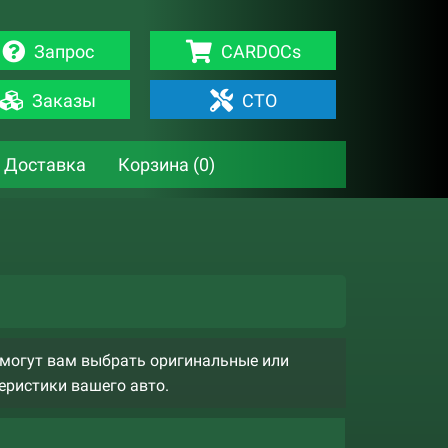
Запрос
CARDOCs
Заказы
СТО
Доставка
Корзина (
0
)
омогут вам выбрать оригинальные или
еристики вашего авто.