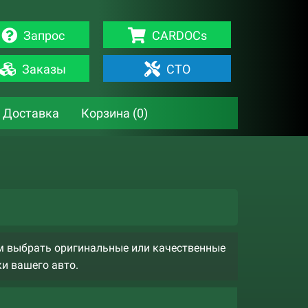
Запрос
CARDOCs
Заказы
СТО
Доставка
Корзина (
0
)
м выбрать оригинальные или качественные
ки вашего авто.