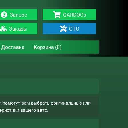
Запрос
CARDOCs
Заказы
СТО
Доставка
Корзина (
0
)
ни помогут вам выбрать оригинальные или
еристики вашего авто.