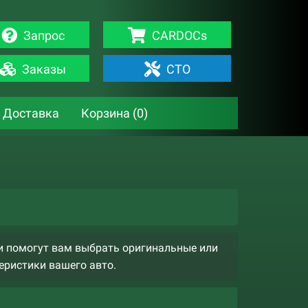
Запрос
CARDOCs
Заказы
СТО
Доставка
Корзина (
0
)
ни помогут вам выбрать оригинальные или
еристики вашего авто.