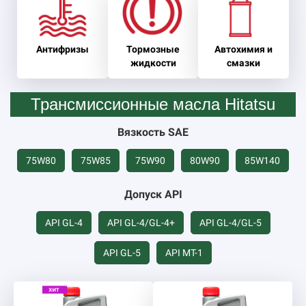
Антифризы
Тормозные
Автохимия и
жидкости
смазки
Трансмиссионные масла Hitatsu
Вязкость SAE
75W80
75W85
75W90
80W90
85W140
Допуск API
API GL-4
API GL-4/GL-4+
API GL-4/GL-5
API GL-5
API MT-1