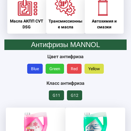
Масла АКПП CVT
Трансмиссионны
Автохимия и
DSG
е масла
смазки
Антифризы MANNOL
Цвет антифриза
Blue
Green
Red
Yellow
Класс антифриза
G11
G12