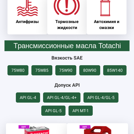
Антифризы
Тормозные
Автохимия и
жидкости
смазки
Трансмиссионные масла Totachi
Вязкость SAE
75W80
75W85
75W90
80W90
85W140
Допуск API
API GL-4
API GL-4/GL-4+
API GL-4/GL-5
API GL-5
API MT-1