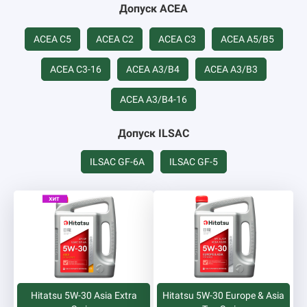
Допуск ACEA
ACEA C5
ACEA C2
ACEA C3
ACEA A5/B5
ACEA C3-16
ACEA А3/B4
ACEA А3/B3
ACEA А3/B4-16
Допуск ILSAC
ILSAC GF-6A
ILSAC GF-5
Hitatsu 5W-30 Asia Extra
Hitatsu 5W-30 Europe & Asia