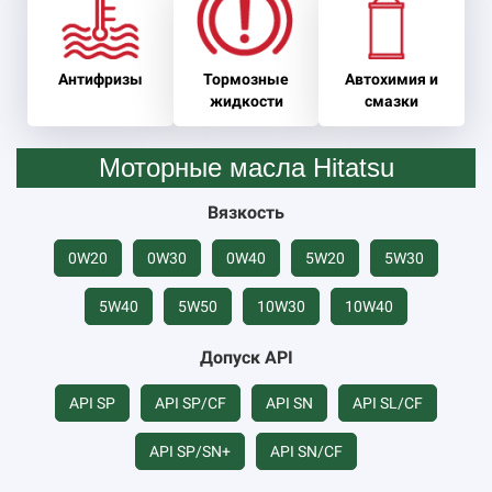
Антифризы
Тормозные
Автохимия и
жидкости
смазки
Моторные масла Hitatsu
Вязкость
0W20
0W30
0W40
5W20
5W30
5W40
5W50
10W30
10W40
Допуск API
API SP
API SP/CF
API SN
API SL/CF
API SP/SN+
API SN/CF