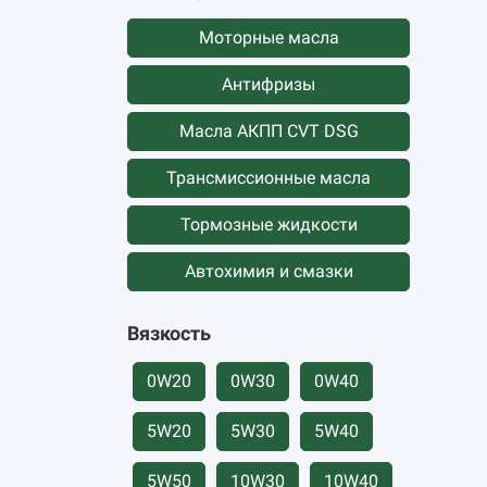
Моторные масла
Антифризы
Масла АКПП CVT DSG
Трансмиссионные масла
Тормозные жидкости
Автохимия и смазки
Вязкость
0W20
0W30
0W40
5W20
5W30
5W40
5W50
10W30
10W40