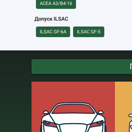
ACEA А3/B4-16
Допуск ILSAC
ILSAC GF-6A
ILSAC GF-5