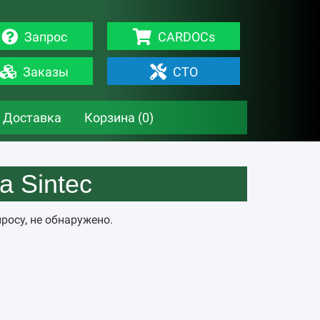
Запрос
CARDOCs
Заказы
СТО
Доставка
Корзина (
0
)
 Sintec
росу, не обнаружено.