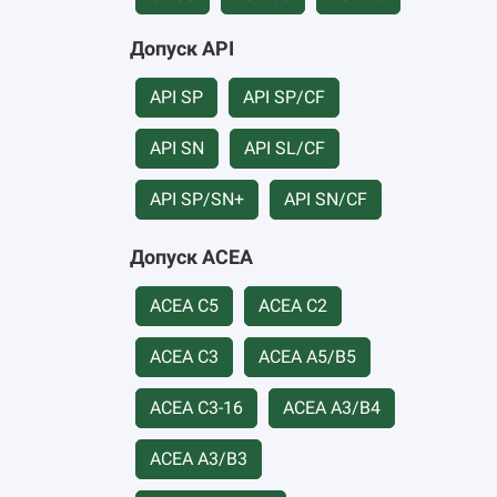
Допуск API
API SP
API SP/CF
API SN
API SL/CF
API SP/SN+
API SN/CF
Допуск ACEA
ACEA C5
ACEA C2
ACEA C3
ACEA A5/B5
ACEA C3-16
ACEA А3/B4
ACEA А3/B3